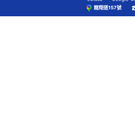
龍翔道157號
覽