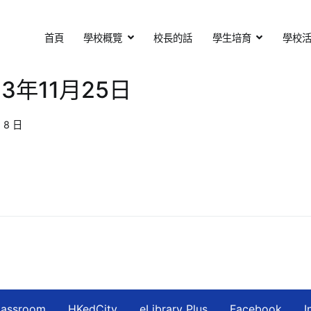
首頁
學校概覽
校長的話
學生培育
學校
基督教會扶輪中學
otary Secondary School
3年11月25日
 8 日
lassroom
HKedCity
eLibrary Plus
Facebook
I