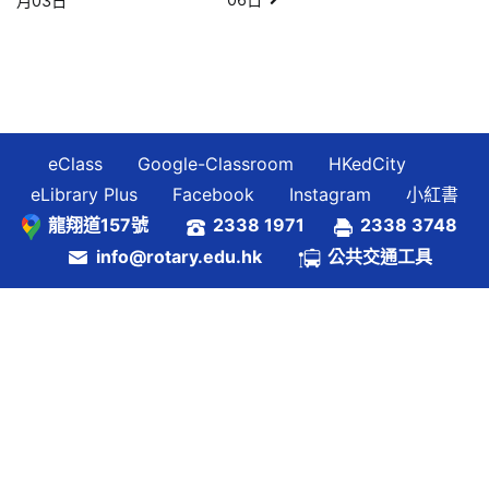
月03日
章
導
覽
eClass
Google-Classroom
HKedCity
eLibrary Plus
Facebook
Instagram
小紅書
龍翔道157號
2338 1971
2338 3748
info@rotary.edu.hk
公共交通工具