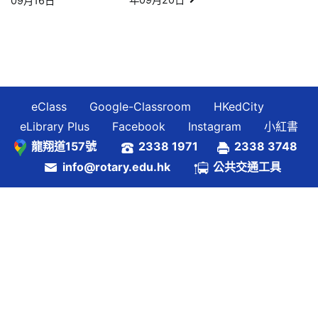
09月16日
章
導
覽
eClass
Google-Classroom
HKedCity
eLibrary Plus
Facebook
Instagram
小紅書
龍翔道157號
2338 1971
2338 3748
info@rotary.edu.hk
公共交通工具