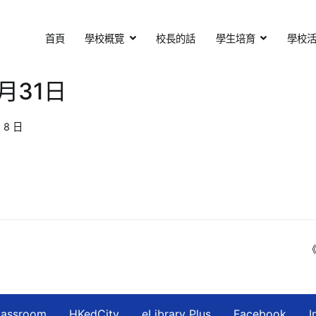
首頁
學校概覽
校長的話
學生培育
學校
基督教會扶輪中學
otary Secondary School
月31日
 8 日
《
lassroom
HKedCity
eLibrary Plus
Facebook
I