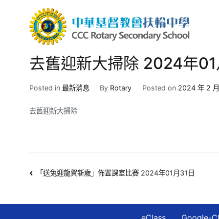
Skip
to
content
中華
CCC R
去舊迎新大掃除 2024年01
Posted in
最新消息
By
Rotary
Posted on
2024 年 2 月
去舊迎新大掃除
文
「送兔迎龍賀新歲」佈置課室比賽 2024年01月31日
章
導
eClass
Google-C