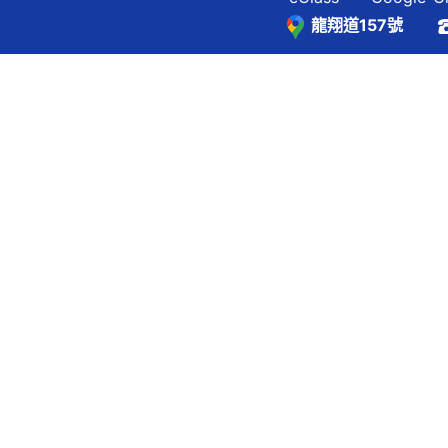
龍翔道157號
覽