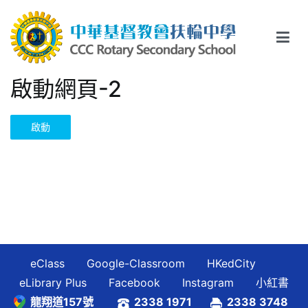
Skip
to
content
中華基督教會扶輪中學
CCC Rotary Secondary School
啟動網頁-2
啟動
eClass
Google-Classroom
HKedCity
eLibrary Plus
Facebook
Instagram
小紅書
龍翔道157號
2338 1971
2338 3748