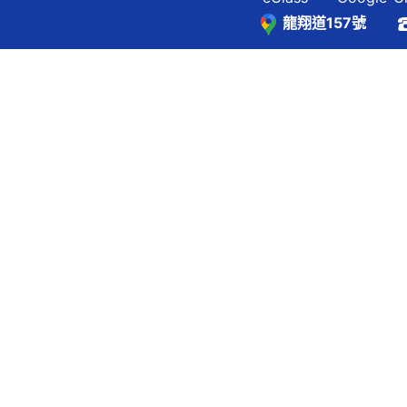
龍翔道157號
覽