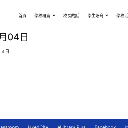
首頁
學校概覽
校長的話
學生培育
學校
基督教會扶輪中學
otary Secondary School
月04日
 8 日
lassroom
HKedCity
eLibrary Plus
Facebook
I