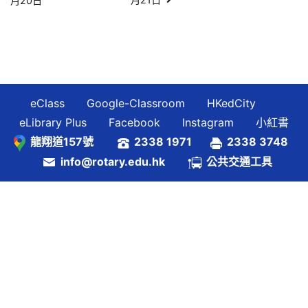
月20日
章
導
覽
eClass
Google-Classroom
HKedCity
eLibrary Plus
Facebook
Instagram
小紅書
龍翔道157號
2338 1971
2338 3748
info@rotary.edu.hk
公共交通工具