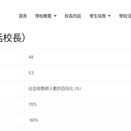
首頁
學校概覽
校長的話
學生培育
學校
基督教會扶輪中學
otary Secondary School
包括校長）
48
53
佔全校教師人數的百份比 (%)
78%
98%