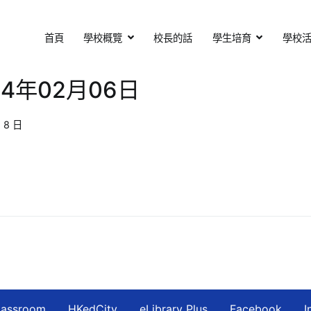
首頁
學校概覽
校長的話
學生培育
學校
基督教會扶輪中學
otary Secondary School
4年02月06日
 8 日
lassroom
HKedCity
eLibrary Plus
Facebook
I