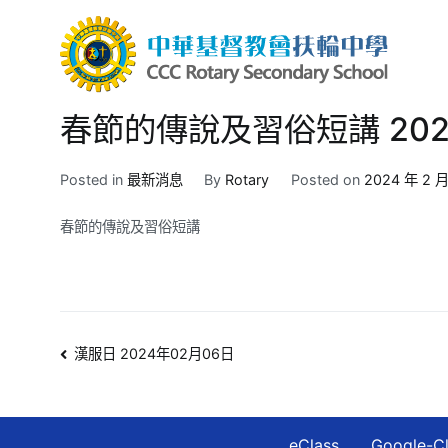
Skip
to
content
中華
CCC R
春節的傳說及習俗短講 202
Posted in
最新消息
By
Rotary
Posted on
2024 年 2 月
春節的傳說及習俗短講
文
漢服日 2024年02月06日
章
導
eClass
Google-C