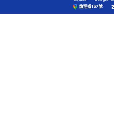
龍翔道157號
覽