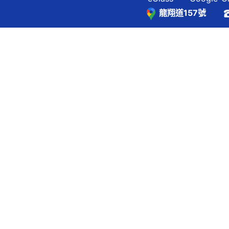
龍翔道157號
覽