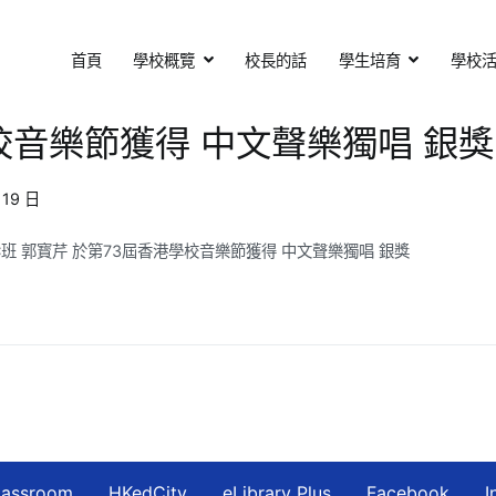
首頁
學校概覽
校長的話
學生培育
學校
基督教會扶輪中學
otary Secondary School
校音樂節獲得 中文聲樂獨唱 銀獎
 19 日
1C班 郭寳芹 於第73屆香港學校音樂節獲得 中文聲樂獨唱 銀獎
lassroom
HKedCity
eLibrary Plus
Facebook
I