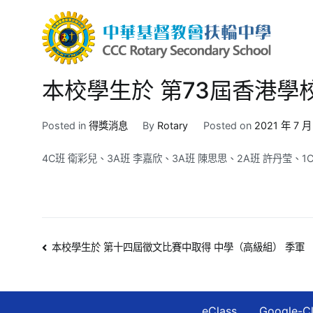
Skip
to
content
中華
CCC R
本校學生於 第73屆香港學
Posted in
得獎消息
By
Rotary
Posted on
2021 年 7 月
4C班 衛彩兒、3A班 李嘉欣、3A班 陳思思、2A班 許丹莹、
文
本校學生於 第十四屆徵文比賽中取得 中學（高級組） 季軍
章
導
eClass
Google-C