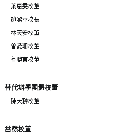
葉惠雯校董
趙潔華校長
林天安校董
曾愛珊校董
魯聰言校董
替代辦學團體校董
陳天翀校董
當然校董