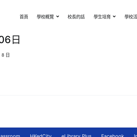
首頁
學校概覽
校長的話
學生培育
學校
基督教會扶輪中學
otary Secondary School
06日
 8 日
lassroom
HKedCity
eLibrary Plus
Facebook
I