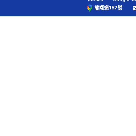
龍翔道157號
覽