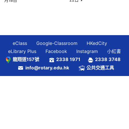
月18日
章
導
覽
eClass
Google-Classroom
HKedCity
eLibrary Plus
Facebook
Instagram
小紅書
龍翔道157號
2338 1971
2338 3748
info@rotary.edu.hk
公共交通工具