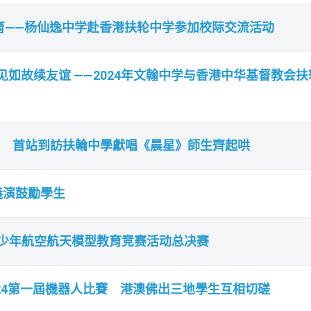
育——杨仙逸中学赴香港扶轮中学参加校际交流活动
”见如故续友谊 ——2024年文翰中学与香港中华基督教会扶
r義演 首站到訪扶輪中學獻唱《晨星》師生齊起哄
廷義演鼓勵學生
青少年航空航天模型教育竞赛活动总决赛
24第一屆機器人比賽 港澳佛出三地學生互相切磋