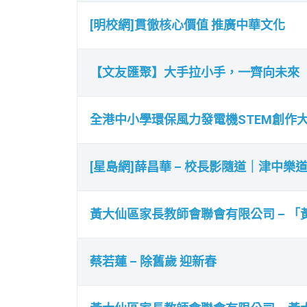
[明校網]貫徹核心價值 推廣中華文化
【文友匯聚】大手拉小手，一齊向未來
全港中小學環保風力發電機STEM創作大賽
[星島網]薛昌華 – 校長影隨道｜津中樂
黃大仙區家長教師會聯會有限公司 – 
蔡若蓮 – 除舊歲 迎新春