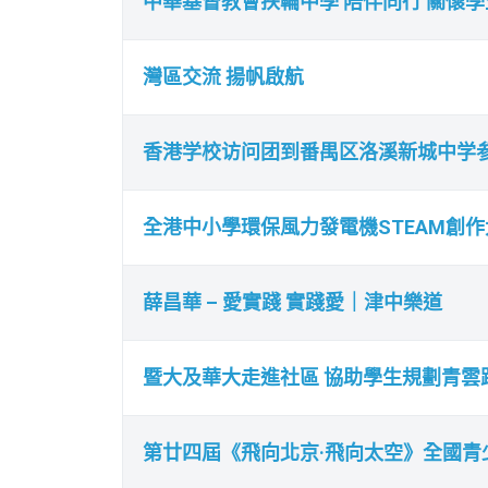
中華基督教會扶輪中學 陪伴同行 關懷
灣區交流 揚帆啟航
香港学校访问团到番禺区洛溪新城中学
全港中小學環保風力發電機STEAM創作大
薛昌華 – 愛實踐 實踐愛｜津中樂道
暨大及華大走進社區 協助學生規劃青雲
第廿四屆《飛向北京·飛向太空》全國