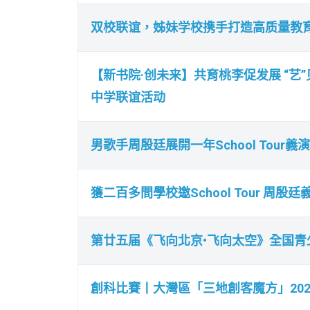
双校联谊，姊妹学校携手打造高质量教
【新书院·创未来】共育桃李促发展 “艺
中学联谊活动
男歌手周殷廷展開一年School Tou
獲二百多間學校邀School Tour 周殷
第廿五届《飞向北京•飞向太空》全国
創科比賽丨大灣區「三地創客魔方」20