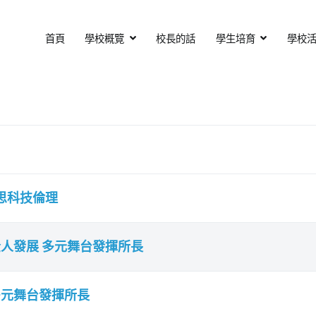
首頁
學校概覽
校長的話
學生培育
學校
基督教會扶輪中學
otary Secondary School
思科技倫理
全人發展 多元舞台發揮所長
多元舞台發揮所長