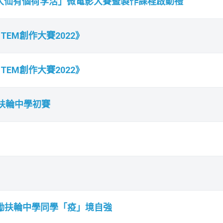
黃大仙有個荷李活」微電影大賽暨製作課程啟動禮
EM創作大賽2022》
EM創作大賽2022》
-扶輪中學初賽
 勉勵扶輪中學同學「疫」境自強