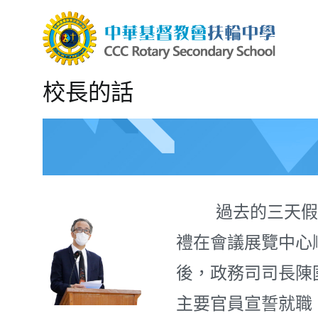
Skip
to
content
中華
CCC R
校長的話
過去的三天假期
禮在會議展覽中心
後，政務司司長陳
主要官員宣誓就職