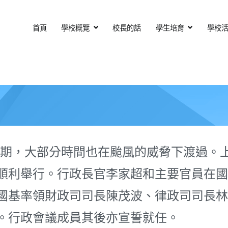
首頁
學校概覽
校長的話
學生培育
學校
基督教會扶輪中學
otary Secondary School
，大部分時間也在颱風的威脅下渡過。上
順利舉行。行政長官李家超和主要官員在國
國基率領財政司司長陳茂波、律政司司長林
。行政會議成員其後亦宣誓就任。